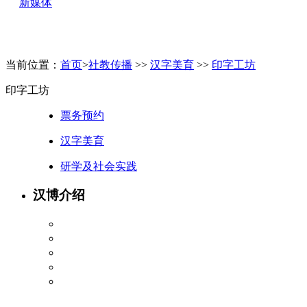
新媒体
当前位置：
首页
>
社教传播
>>
汉字美育
>>
印字工坊
印字工坊
票务预约
汉字美育
研学及社会实践
汉博介绍
博物馆介绍
馆长介绍
管理制度
荣誉
文化“字”信服务团